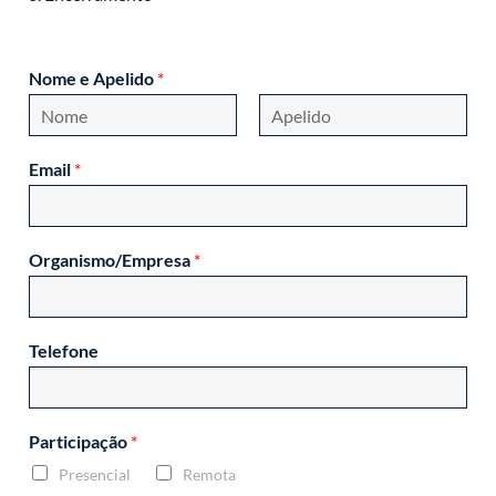
Nome e Apelido
*
F
L
i
a
Email
*
r
s
s
t
t
Organismo/Empresa
*
Telefone
Participação
*
Presencial
Remota