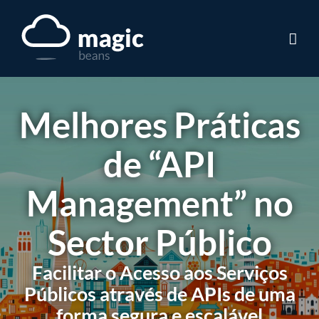
Skip
to
content
Melhores Práticas
de “API
Management” no
Sector Público
Facilitar o Acesso aos Serviços
Públicos através de APIs de uma
forma segura e escalável